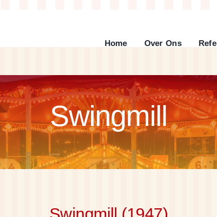
Home
Over Ons
Refe
Swingmill
Swingmill (1947)