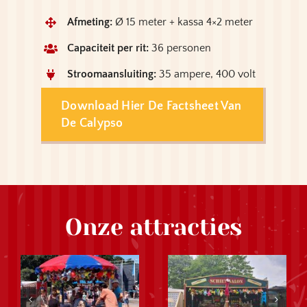
Afmeting:
Ø 15 meter + kassa 4×2 meter
Capaciteit per rit:
36 personen
Stroomaansluiting:
35 ampere, 400 volt
Download Hier De Factsheet Van
De Calypso
Onze attracties